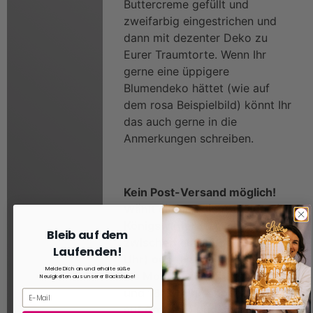
Buttercreme gefüllt und
zweifarbig eingestrichen und
dann mit dezenter Deko zu
Eurer Traumtorte. Wenn Ihr
gerne eine üppigere
Blumendeko hättet (wie auf
dem rosa Beispielbild) könnt Ihr
das auch gerne in die
Anmerkungen schreiben.
Kein Post-Versand möglich!
Wählt einfach die Abholung in
Königswinter (täglich
Bleib auf dem
zwischen 11:00 und 18:00
Laufenden!
Uhr) oder Hangelar (Freitag
Melde Dich an und erhalte süße
bis Montag zwischen 11:00
Neuigkeiten aus unserer Backstube!
und 18:00 Uhr, andere Tage
auf Anfrage) und schreibt das