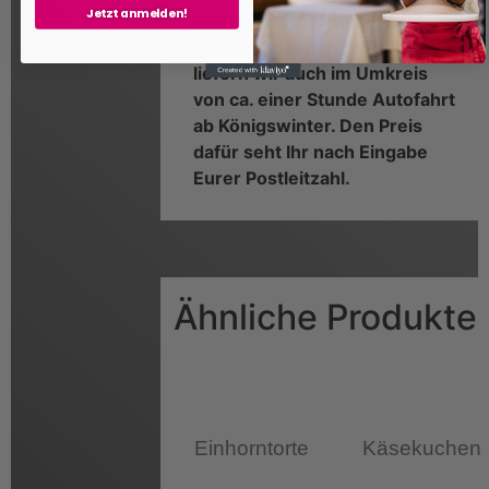
Jetzt anmelden!
gewünschte Datum in die
Anmerkungen. Alternativ
liefern wir auch im Umkreis
von ca. einer Stunde Autofahrt
ab Königswinter. Den Preis
dafür seht Ihr nach Eingabe
Eurer Postleitzahl.
Ähnliche Produkte
Einhorntorte
Käsekuchen