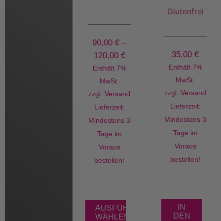
Glutenfrei
90,00
€
–
35,00
€
120,00
€
Enthält 7%
Enthält 7%
MwSt.
MwSt.
zzgl.
Versand
zzgl.
Versand
Lieferzeit:
Lieferzeit:
Mindestens 3
Mindestens 3
Tage im
Tage im
Voraus
Voraus
bestellen!
bestellen!
IN
AUSFÜHRUNG
DEN
WÄHLEN