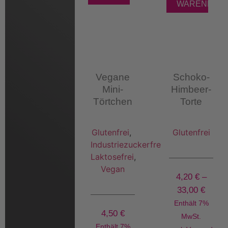
WARENKOR
Vegane
Schoko-
Mini-
Himbeer-
Törtchen
Torte
Glutenfrei
,
Glutenfrei
Industriezuckerfrei
,
Laktosefrei
,
Vegan
4,20
€
–
33,00
€
Enthält 7%
4,50
€
MwSt.
Enthält 7%