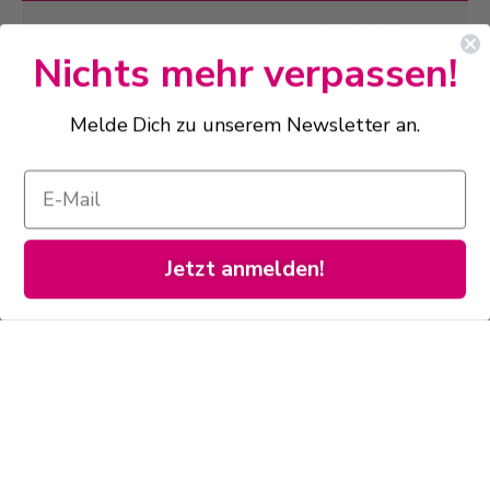
täglich
11:00 - 18:00 Uhr
Nichts mehr verpassen!
Drachenfelsstraße 18
Melde Dich zu unserem Newsletter an.
53639 Königswinter
02223 7559911
info@sarahs-konditorei.de
Jetzt anmelden!
Sarah's Konditorei & Café
Hangelar