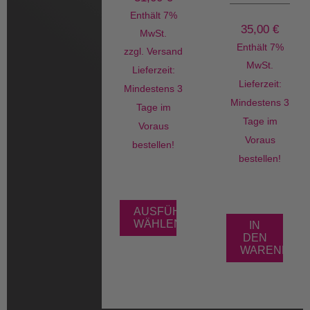
Enthält 7%
35,00
€
MwSt.
Enthält 7%
zzgl.
Versand
MwSt.
Lieferzeit:
Lieferzeit:
Mindestens 3
Mindestens 3
Tage im
Tage im
Voraus
Voraus
bestellen!
bestellen!
AUSFÜHRUNG
WÄHLEN
IN
DEN
WARENKOR