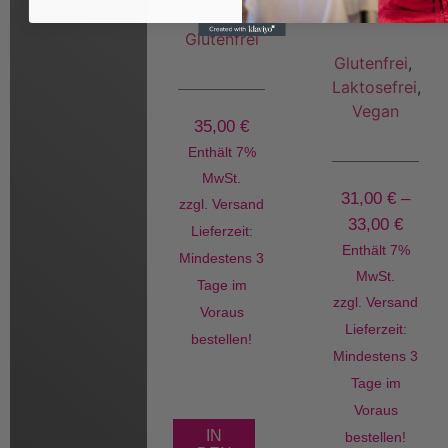
Torte
Glutenfrei
Glutenfrei
,
Laktosefrei
,
Vegan
35,00
€
Enthält 7%
MwSt.
31,00
€
–
zzgl.
Versand
33,00
€
Lieferzeit:
Enthält 7%
Mindestens 3
MwSt.
Tage im
zzgl.
Versand
Voraus
Lieferzeit:
bestellen!
Mindestens 3
Tage im
Voraus
IN
bestellen!