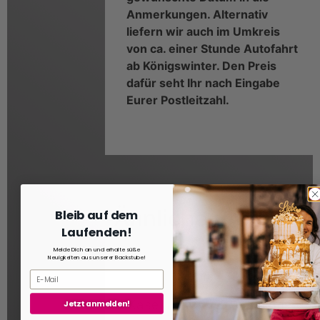
Anmerkungen. Alternativ
liefern wir auch im Umkreis
von ca. einer Stunde Autofahrt
ab Königswinter. Den Preis
dafür seht Ihr nach Eingabe
Eurer Postleitzahl.
Ähnliche Produkte
Bleib auf dem
Laufenden!
Melde Dich an und erhalte süße
Neuigkeiten aus unserer Backstube!
Käsekuchen
Vegane
Jetzt anmelden!