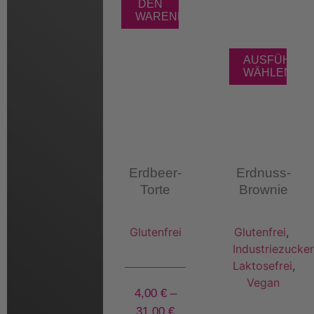
DEN
WARENKORB
AUSFÜHRU
WÄHLEN
Erdbeer-
Erdnuss-
Torte
Brownie
Glutenfrei
Glutenfrei
,
Industriezucker
Laktosefrei
,
Vegan
4,00
€
–
31,00
€