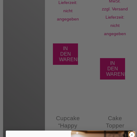
MwSt.
Lieferzeit:
zzgl.
Versand
nicht
Lieferzeit:
angegeben
nicht
angegeben
IN
DEN
WARENKORB
IN
DEN
WARENKOR
Cupcake
Cake
“Happy
Topper
Birthday”
Hochzeit