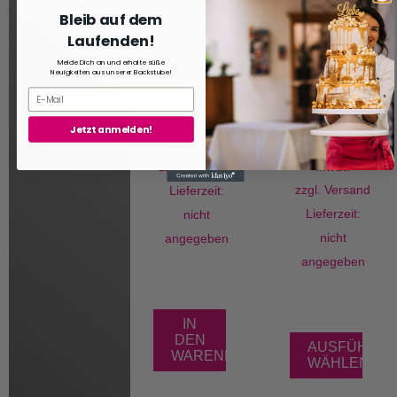
Bleib auf dem
Laufenden!
Melde Dich an und erhalte süße
Neuigkeiten aus unserer Backstube!
5,00
€
8,00
€
–
17,00
€
Enthält 19%
Jetzt anmelden!
MwSt.
Enthält 19%
zzgl.
Versand
MwSt.
zzgl.
Versand
Lieferzeit:
Lieferzeit:
nicht
nicht
angegeben
angegeben
IN
DEN
AUSFÜHRU
WARENKORB
WÄHLEN