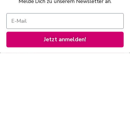
Melde Dich zu unserem Newsletter an.
Sarah's Konditorei & Café
Jetzt anmelden!
Königswinter
täglich
11:00 - 18:00 Uhr
Drachenfelsstraße 18
53639 Königswinter
02223 7559911
info@sarahs-konditorei.de